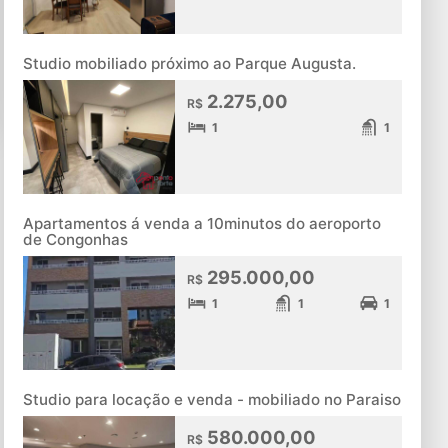
Studio mobiliado próximo ao Parque Augusta.
2.275,00
R$
1
1
Apartamentos á venda a 10minutos do aeroporto
de Congonhas
295.000,00
R$
1
1
1
Studio para locação e venda - mobiliado no Paraiso
580.000,00
R$