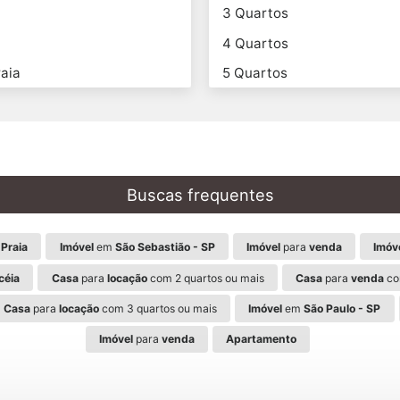
3 Quartos
4 Quartos
aia
5 Quartos
Buscas frequentes
Praia
Imóvel
em
São Sebastião - SP
Imóvel
para
venda
Imóv
céia
Casa
para
locação
com 2 quartos ou mais
Casa
para
venda
co
Casa
para
locação
com 3 quartos ou mais
Imóvel
em
São Paulo - SP
Imóvel
para
venda
Apartamento