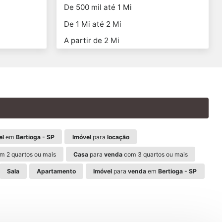
De 500 mil até 1 Mi
De 1 Mi até 2 Mi
A partir de 2 Mi
el
em
Bertioga - SP
Imóvel
para
locação
m 2 quartos ou mais
Casa
para
venda
com 3 quartos ou mais
Sala
Apartamento
Imóvel
para
venda
em
Bertioga - SP