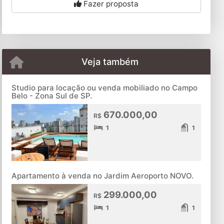
Fazer proposta
Veja também
Studio para locação ou venda mobiliado no Campo
Belo - Zona Sul de SP.
670.000,00
R$
1
1
Apartamento à venda no Jardim Aeroporto NOVO.
299.000,00
R$
1
1