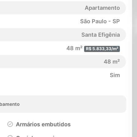
Apartamento
São Paulo - SP
Santa Efigênia
48 m²
R$ 5.833,33/m²
48 m²
Sim
bamento
Armários embutidos