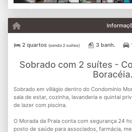
Previous
Informaçõ
2 quartos
3 banh.
(sendo 2 suítes)
Sobrado com 2 suítes - C
Boracéia.
Sobrado em villágio dentro do Condomínio Mora
sala de estar, cozinha, lavanderia e quintal pri
de lazer com piscina.
O Morada da Praia conta com segurança 24 hor
posto de saúde para associados, farmácia, mer