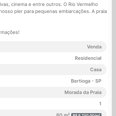
tivas, cinema e entre outros. O Rio Vermelho
 nosso píer para pequenas embarcações. A praia
ormações!
Venda
Residencial
Casa
Bertioga - SP
Morada da Praia
1
80 m²
R$ 6.250,00/m²