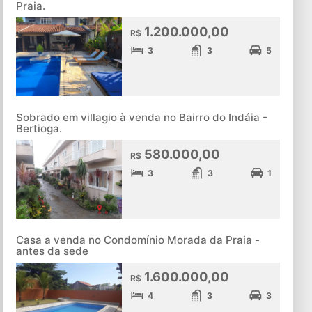
Praia.
1.200.000,00
R$
3
3
5
Sobrado em villagio à venda no Bairro do Indáia -
Bertioga.
580.000,00
R$
3
3
1
Casa a venda no Condomínio Morada da Praia -
antes da sede
1.600.000,00
R$
4
3
3