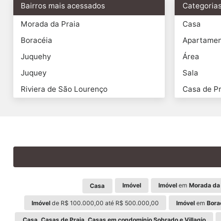
Bairros mais acessados
Categoria
Morada da Praia
Casa
Boracéia
Apartame
Juquehy
Área
Juquey
Sala
Riviera de São Lourenço
Casa de Pr
Imóvel
Imóvel
em
Morada da 
Casa
Imóvel
de R$ 100.000,00 até R$ 500.000,00
Imóvel
em
Bora
Casa, Casas de Praia, Casas em condomínio Sobrado e Villagio