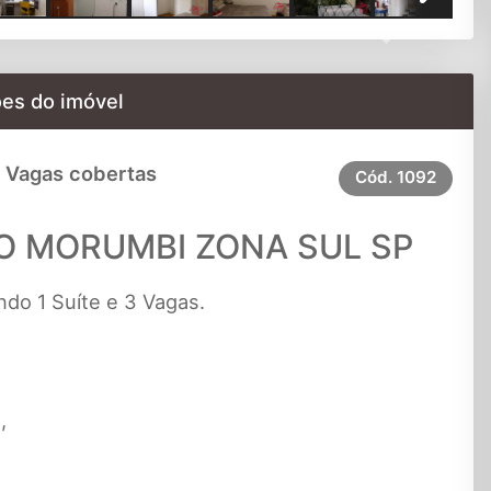
Next
es do imóvel
 Vagas cobertas
Cód.
1092
O MORUMBI ZONA SUL SP
do 1 Suíte e 3 Vagas.
,