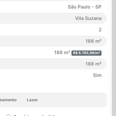
São Paulo - SP
Vila Suzana
2
188 m²
188 m²
R$ 6.765,96/m²
188 m²
Sim
bamento
Lazer