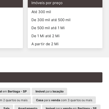
Imóveis por preço
Até 300 mil
De 300 mil até 500 mil
De 500 mil até 1 Mi
De 1 Mi até 2 Mi
A partir de 2 Mi
el
em
Bertioga - SP
Imóvel
para
locação
m 2 quartos ou mais
Casa
para
venda
com 3 quartos ou mais
Sala
Apartamento
Imóvel
para
venda
em
Bertioga - SP