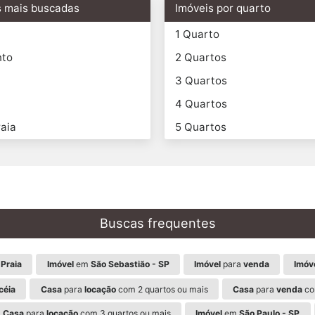
s mais buscadas
Imóveis por quarto
1 Quarto
nto
2 Quartos
3 Quartos
4 Quartos
aia
5 Quartos
Buscas frequentes
Praia
Imóvel
em
São Sebastião - SP
Imóvel
para
venda
Imóv
céia
Casa
para
locação
com 2 quartos ou mais
Casa
para
venda
co
Casa
para
locação
com 3 quartos ou mais
Imóvel
em
São Paulo - SP