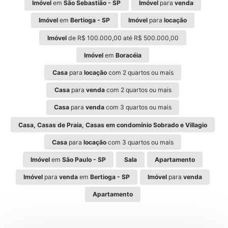
Imóvel
em
São Sebastião - SP
Imóvel
para
venda
Imóvel
em
Bertioga - SP
Imóvel
para
locação
Imóvel
de R$ 100.000,00 até R$ 500.000,00
Imóvel
em
Boracéia
Casa
para
locação
com 2 quartos ou mais
Casa
para
venda
com 2 quartos ou mais
Casa
para
venda
com 3 quartos ou mais
Casa, Casas de Praia, Casas em condomínio Sobrado e Villagio
Casa
para
locação
com 3 quartos ou mais
Imóvel
em
São Paulo - SP
Sala
Apartamento
Imóvel
para
venda
em
Bertioga - SP
Imóvel
para
venda
Apartamento