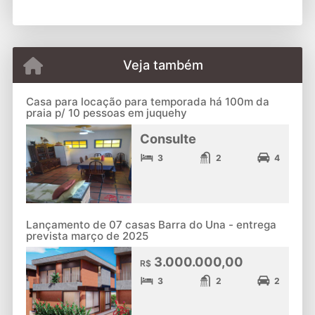
Veja também
Casa para locação para temporada há 100m da
praia p/ 10 pessoas em juquehy
Consulte
3
2
4
Lançamento de 07 casas Barra do Una - entrega
prevista março de 2025
3.000.000,00
R$
3
2
2