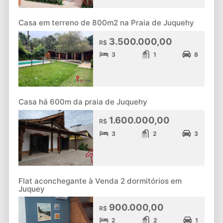
Casa em terreno de 800m2 na Praia de Juquehy
3.500.000,00
R$
3
1
8
Casa há 600m da praia de Juquehy
1.600.000,00
R$
3
2
3
Flat aconchegante à Venda 2 dormitórios em
Juquey
900.000,00
R$
2
2
1