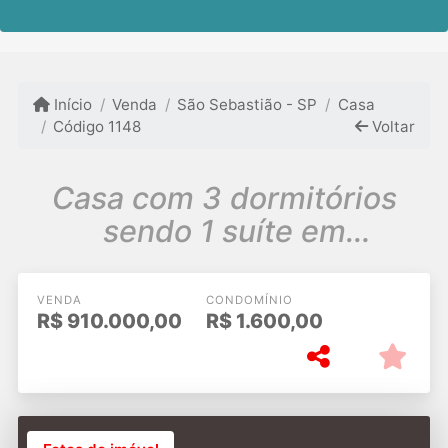
Início
Venda
São Sebastião - SP
Casa
Código 1148
Voltar
Casa com 3 dormitórios
sendo 1 suíte em
condomínio na Praia de
Juquey
VENDA
CONDOMÍNIO
R$
910.000,00
R$
1.600,00