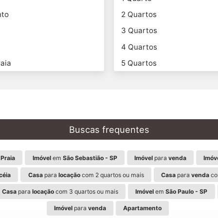
nto
2 Quartos
3 Quartos
4 Quartos
aia
5 Quartos
Buscas frequentes
Praia
Imóvel
em
São Sebastião - SP
Imóvel
para
venda
Imóv
céia
Casa
para
locação
com 2 quartos ou mais
Casa
para
venda
co
Casa
para
locação
com 3 quartos ou mais
Imóvel
em
São Paulo - SP
Imóvel
para
venda
Apartamento