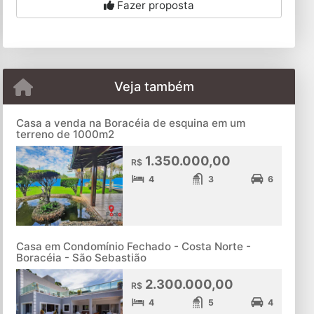
Fazer proposta
Veja também
Casa a venda na Boracéia de esquina em um
terreno de 1000m2
1.350.000,00
R$
4
3
6
Casa em Condomínio Fechado - Costa Norte -
Boracéia - São Sebastião
2.300.000,00
R$
4
5
4