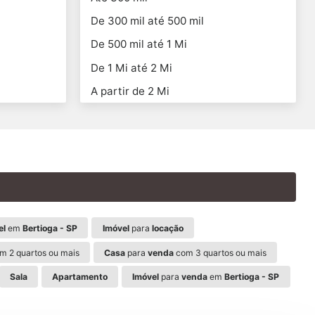
De 300 mil até 500 mil
De 500 mil até 1 Mi
De 1 Mi até 2 Mi
A partir de 2 Mi
el
em
Bertioga - SP
Imóvel
para
locação
m 2 quartos ou mais
Casa
para
venda
com 3 quartos ou mais
Sala
Apartamento
Imóvel
para
venda
em
Bertioga - SP