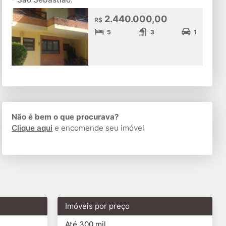
2.440.000,00
R$
5
3
1
Não é bem o que procurava?
Clique aqui
e encomende seu imóvel
Imóveis por preço
Até 300 mil