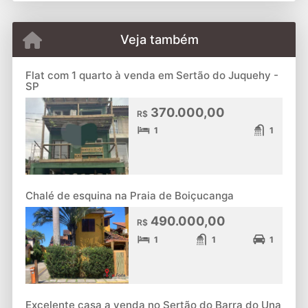
Veja também
Flat com 1 quarto à venda em Sertão do Juquehy -
SP
370.000,00
R$
1
1
Chalé de esquina na Praia de Boiçucanga
490.000,00
R$
1
1
1
Excelente casa a venda no Sertão do Barra do Una