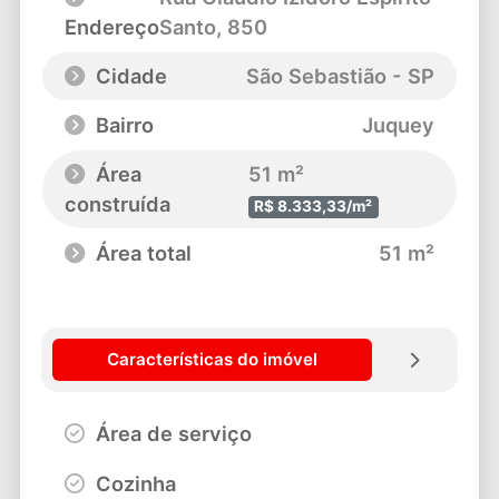
Endereço
Santo
, 850
Cidade
São Sebastião - SP
Bairro
Juquey
Área
51 m²
construída
R$ 8.333,33/m²
Área total
51 m²
Características do imóvel
Área de serviço
Cozinha