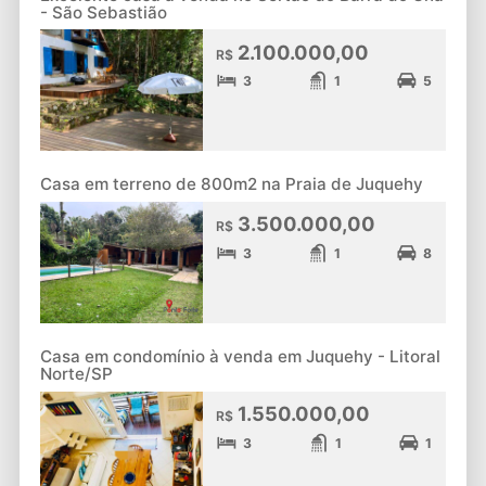
- São Sebastião
2.100.000,00
R$
3
1
5
Casa em terreno de 800m2 na Praia de Juquehy
3.500.000,00
R$
3
1
8
Casa em condomínio à venda em Juquehy - Litoral
Norte/SP
1.550.000,00
R$
3
1
1