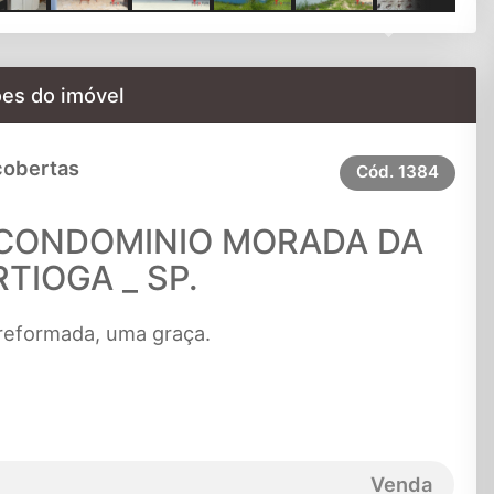
Next
es do imóvel
cobertas
Cód.
1384
no CONDOMINIO MORADA DA
RTIOGA _ SP.
 reformada, uma graça.
Venda