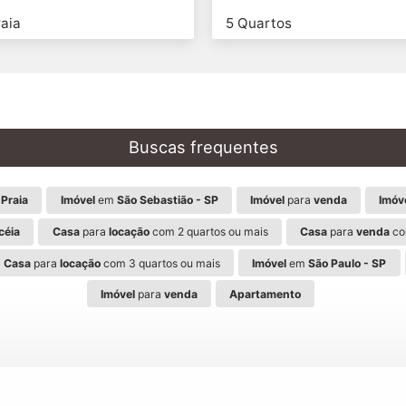
aia
5 Quartos
Buscas frequentes
Praia
Imóvel
em
São Sebastião - SP
Imóvel
para
venda
Imóv
céia
Casa
para
locação
com 2 quartos ou mais
Casa
para
venda
co
Casa
para
locação
com 3 quartos ou mais
Imóvel
em
São Paulo - SP
Imóvel
para
venda
Apartamento