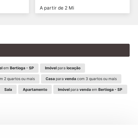
A partir de 2 Mi
el
em
Bertioga - SP
Imóvel
para
locação
m 2 quartos ou mais
Casa
para
venda
com 3 quartos ou mais
Sala
Apartamento
Imóvel
para
venda
em
Bertioga - SP