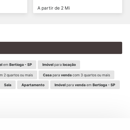
A partir de 2 Mi
el
em
Bertioga - SP
Imóvel
para
locação
m 2 quartos ou mais
Casa
para
venda
com 3 quartos ou mais
Sala
Apartamento
Imóvel
para
venda
em
Bertioga - SP