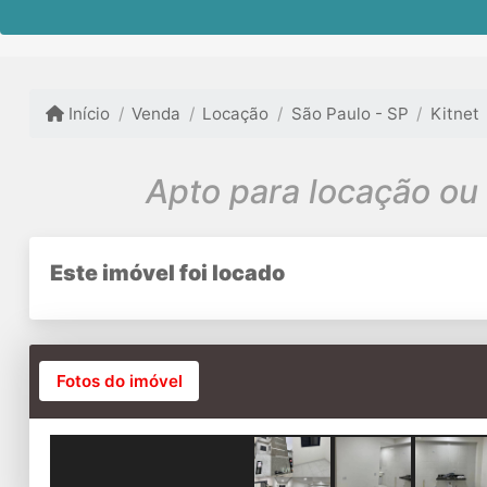
Início
Venda
Locação
São Paulo - SP
Kitnet
Apto para locação ou 
Este imóvel foi locado
Fotos do imóvel