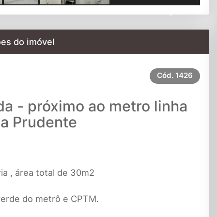
Next
es do imóvel
Cód.
1426
a - próximo ao metro linha
la Prudente
ria , área total de 30m2
a verde do metrô e CPTM.