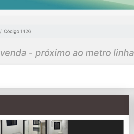
Código 1426
venda - próximo ao metro linha