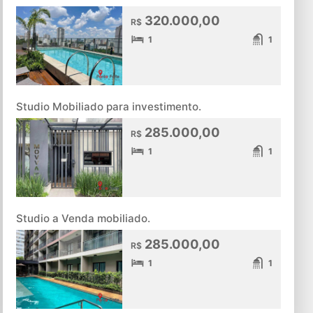
320.000,00
R$
1
1
Studio Mobiliado para investimento.
285.000,00
R$
1
1
Studio a Venda mobiliado.
285.000,00
R$
1
1