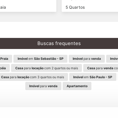
aia
5 Quartos
Buscas frequentes
Praia
Imóvel
em
São Sebastião - SP
Imóvel
para
venda
Imóv
céia
Casa
para
locação
com 2 quartos ou mais
Casa
para
venda
co
Casa
para
locação
com 3 quartos ou mais
Imóvel
em
São Paulo - SP
Imóvel
para
venda
Apartamento