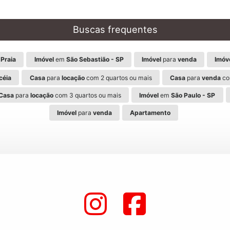
Buscas frequentes
Praia
Imóvel
em
São Sebastião - SP
Imóvel
para
venda
Imóv
céia
Casa
para
locação
com 2 quartos ou mais
Casa
para
venda
co
Casa
para
locação
com 3 quartos ou mais
Imóvel
em
São Paulo - SP
Imóvel
para
venda
Apartamento