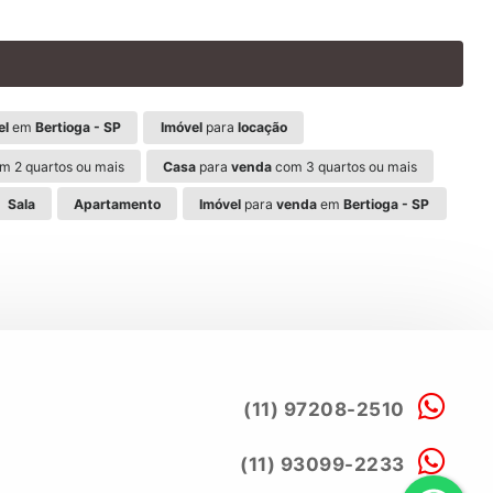
el
em
Bertioga - SP
Imóvel
para
locação
m 2 quartos ou mais
Casa
para
venda
com 3 quartos ou mais
Sala
Apartamento
Imóvel
para
venda
em
Bertioga - SP
(11) 97208-2510
(11) 93099-2233