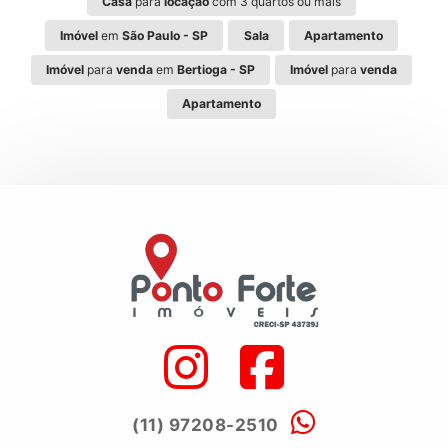
Casa
para
locação
com 3 quartos ou mais
Imóvel
em
São Paulo - SP
Sala
Apartamento
Imóvel
para
venda
em
Bertioga - SP
Imóvel
para
venda
Apartamento
(11) 97208-2510