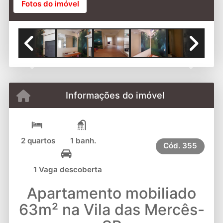
Fotos do imóvel
Previous
Next
Informações do imóvel
2 quartos
1 banh.
Cód.
355
1 Vaga descoberta
Apartamento mobiliado
63m² na Vila das Mercês-