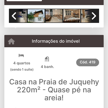
Previous
Next
Informações do imóvel
Cód.
419
4 quartos
4 banh.
(sendo 1 suíte)
Casa na Praia de Juquehy
220m² - Quase pé na
areia!