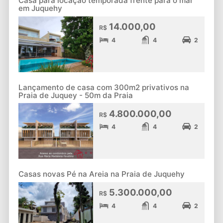
Casa para locação temporada frente para o mar
em Juquehy
14.000,00
R$
4
4
2
Lançamento de casa com 300m2 privativos na
Praia de Juquey - 50m da Praia
4.800.000,00
R$
4
4
2
Casas novas Pé na Areia na Praia de Juquehy
5.300.000,00
R$
4
4
2