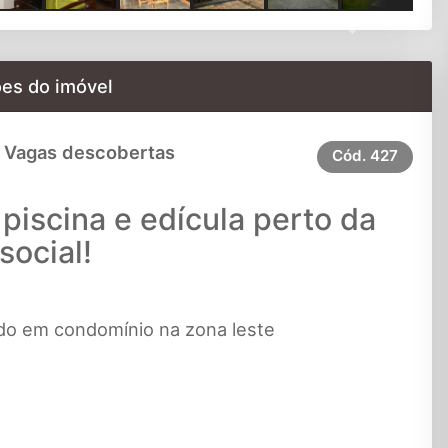
Next
es do imóvel
 Vagas descobertas
Cód.
427
iscina e edícula perto da
social!
do em condomínio na zona leste