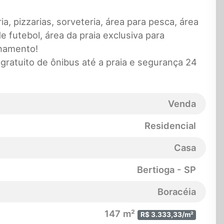
, pizzarias, sorveteria, área para pesca, área
futebol, área da praia exclusiva para
namento!
ratuito de ônibus até a praia e segurança 24
Venda
Residencial
Casa
Bertioga - SP
Boracéia
147 m²
R$ 3.333,33/m²