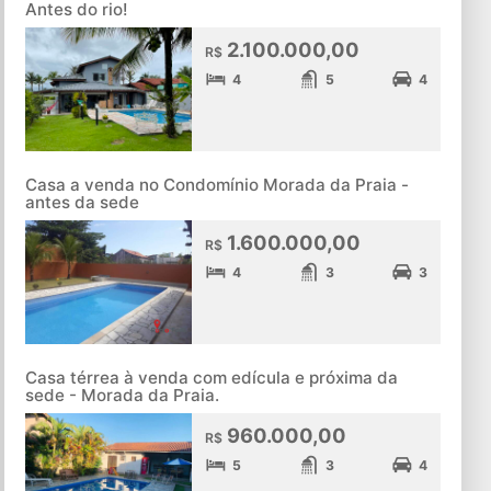
Antes do rio!
2.100.000,00
R$
4
5
4
Casa a venda no Condomínio Morada da Praia -
antes da sede
1.600.000,00
R$
4
3
3
Casa térrea à venda com edícula e próxima da
sede - Morada da Praia.
960.000,00
R$
5
3
4