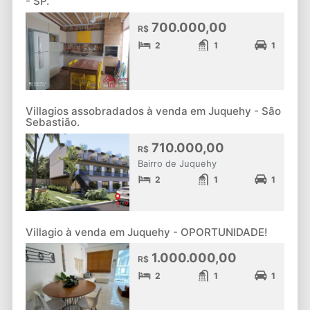
- SP.
700.000,00
R$
2
1
1
Villagios assobradados à venda em Juquehy - São
Sebastião.
710.000,00
R$
Bairro de Juquehy
2
1
1
Villagio à venda em Juquehy - OPORTUNIDADE!
1.000.000,00
R$
2
1
1