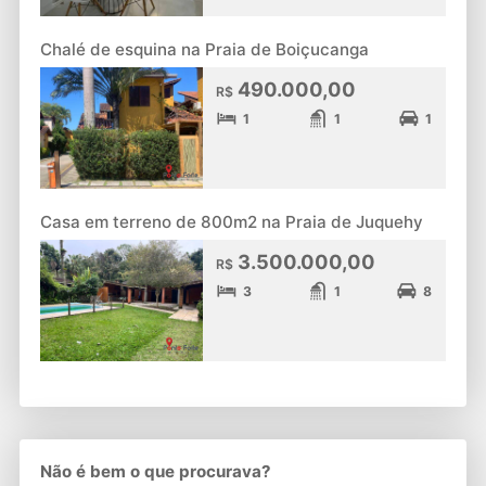
Chalé de esquina na Praia de Boiçucanga
490.000,00
R$
1
1
1
Casa em terreno de 800m2 na Praia de Juquehy
3.500.000,00
R$
3
1
8
Não é bem o que procurava?