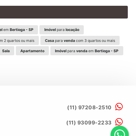
el
em
Bertioga - SP
Imóvel
para
locação
m 2 quartos ou mais
Casa
para
venda
com 3 quartos ou mais
Sala
Apartamento
Imóvel
para
venda
em
Bertioga - SP
(11) 97208-2510
(11) 93099-2233