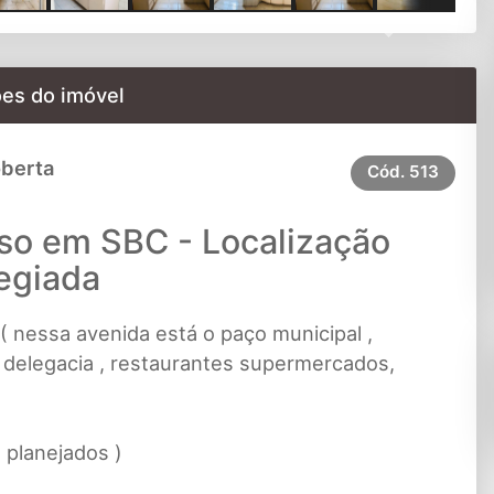
Next
es do imóvel
oberta
Cód.
513
so em SBC - Localização
legiada
 ( nessa avenida está o paço municipal ,
, delegacia , restaurantes supermercados,
 planejados )