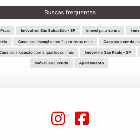
Buscas frequentes
Praia
Imóvel
em
São Sebastião - SP
Imóvel
para
venda
Imóv
céia
Casa
para
locação
com 2 quartos ou mais
Casa
para
venda
co
Casa
para
locação
com 3 quartos ou mais
Imóvel
em
São Paulo - SP
Imóvel
para
venda
Apartamento