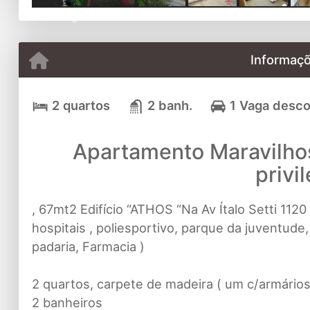
Previous
Informaçõ
2 quartos
2 banh.
1 Vaga desc
Apartamento Maravilho
privi
, 67mt2 Edifício “ATHOS “Na Av Ítalo Setti 1120
hospitais , poliesportivo, parque da juventude
padaria, Farmacia )
2 quartos, carpete de madeira ( um c/armários
2 banheiros