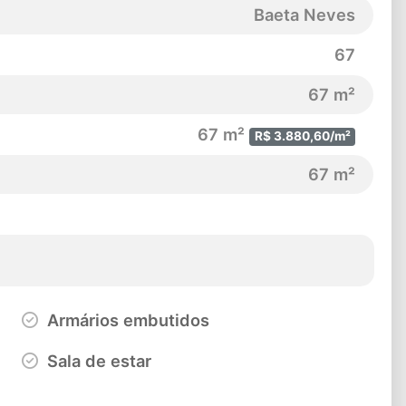
Baeta Neves
67
67 m²
67 m²
R$ 3.880,60/m²
67 m²
Armários embutidos
Sala de estar