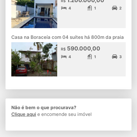
R$
4
1
2
Casa na Boraceía com 04 suítes há 800m da praia
590.000,00
R$
4
1
3
Não é bem o que procurava?
Clique aqui
e encomende seu imóvel