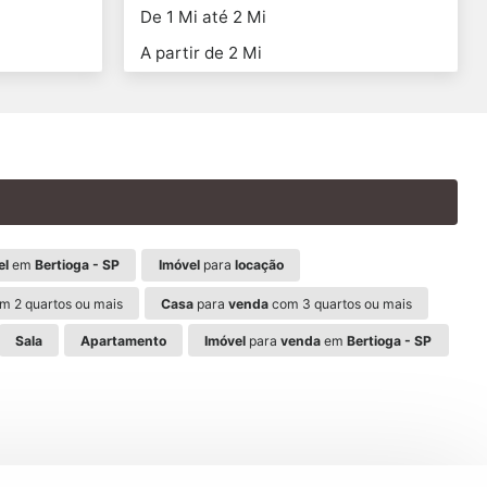
De 1 Mi até 2 Mi
A partir de 2 Mi
el
em
Bertioga - SP
Imóvel
para
locação
m 2 quartos ou mais
Casa
para
venda
com 3 quartos ou mais
Sala
Apartamento
Imóvel
para
venda
em
Bertioga - SP