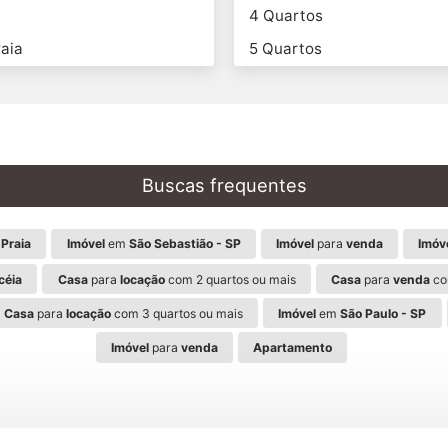
4 Quartos
aia
5 Quartos
Buscas frequentes
Praia
Imóvel
em
São Sebastião - SP
Imóvel
para
venda
Imóv
céia
Casa
para
locação
com 2 quartos ou mais
Casa
para
venda
co
Casa
para
locação
com 3 quartos ou mais
Imóvel
em
São Paulo - SP
Imóvel
para
venda
Apartamento