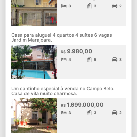
3
3
2
Casa para aluguel 4 quartos 4 suítes 6 vagas
Jardim Marajoara.
9.980,00
R$
4
5
8
Um cantinho especial à venda no Campo Belo.
Casa de vila muito charmosa.
1.699.000,00
R$
3
3
2